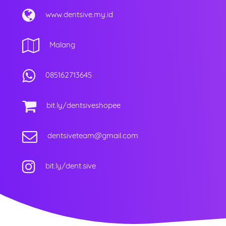
www.dentsive.my.id
Malang
085162713645
bit.ly/dentsiveshopee
dentsiveteam@gmail.com
bit.ly/dent.sive