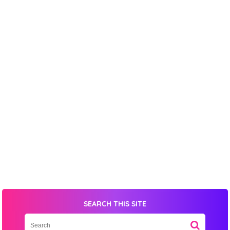
Date
Comment
This order requires the WhatsApp application.
ORDER NOW
SEARCH THIS SITE