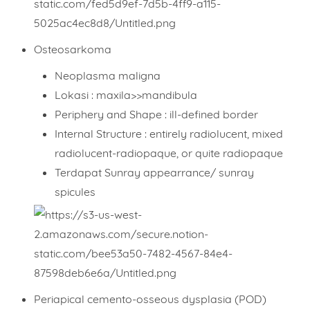
Osteosarkoma
Neoplasma maligna
Lokasi : maxila>>mandibula
Periphery and Shape :
ill-defined border
Internal Structure :
entirely radiolucent, mixed
radiolucent-radiopaque, or quite radiopaque
Terdapat
Sunray appearrance/ sunray
spicules
Periapical cemento-osseous dysplasia (POD)