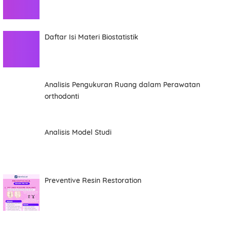
This order requires the WhatsApp application.
ORDER NOW
Daftar Isi Materi Biostatistik
Analisis Pengukuran Ruang dalam Perawatan
orthodonti
Analisis Model Studi
Preventive Resin Restoration