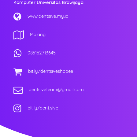
Komputer Universitas Brawijaya
www.dentsive.my.id
Malang
085162713645
bit.ly/dentsiveshopee
dentsiveteam@gmail.com
bit.ly/dent.sive