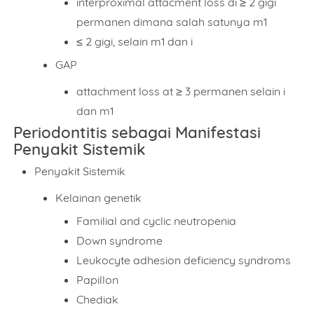
interproximal attacment loss di ≥ 2 gigi
permanen dimana salah satunya m1
≤ 2 gigi, selain m1 dan i
GAP
attachment loss at ≥ 3 permanen selain i
dan m1
Periodontitis sebagai Manifestasi
Penyakit Sistemik
Name
Penyakit Sistemik
Kelainan genetik
Mobile Phone Number
Familial and cyclic neutropenia
Down syndrome
Leukocyte adhesion deficiency syndroms
Item Choices
Papillon
Chediak