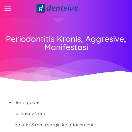
Periodontitis Kronis, Aggresive,
Manifestasi
Jenis poket
sulkus= <3mm
poket: >3 mm margin ke attachment