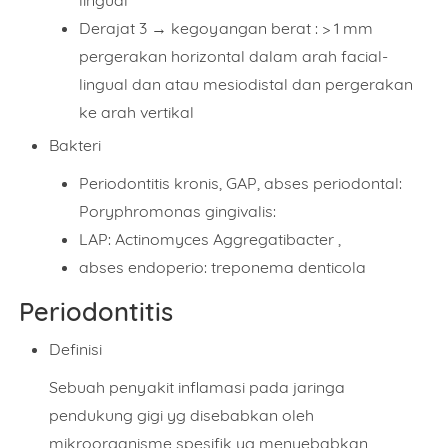
lingual
Derajat 3
→ kegoyangan berat : > 1 mm
pergerakan horizontal dalam arah facial-
lingual dan atau mesiodistal dan pergerakan
ke arah vertikal
Bakteri
Periodontitis kronis, GAP, abses periodontal:
Poryphromonas gingivalis:
LAP: Actinomyces Aggregatibacter ,
abses endoperio: treponema denticola
Periodontitis
Definisi
Sebuah
penyakit inflamasi
pada
jaringa
pendukung gigi
yg disebabkan oleh
mikroorganisme spesifik
yg menyebabkan