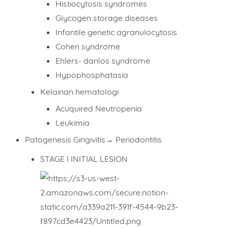
Histiocytosis syndromes
Total
Glycogen storage diseases
Infantile genetic agranulocytosis
Cohen syndrome
Ehlers- danlos syndrome
Date
Hypophosphatasia
Kelainan hematologi
Acuquired Neutropenia
Comment
Leukimia
Patogenesis Gingivitis→ Periodontitis
STAGE I INITIAL LESION
This order requires the WhatsApp application.
ORDER NOW