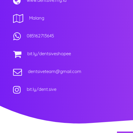
www.dentsive.my.id
Malang
085162713645
bit.ly/dentsiveshopee
dentsiveteam@gmail.com
bit.ly/dent.sive