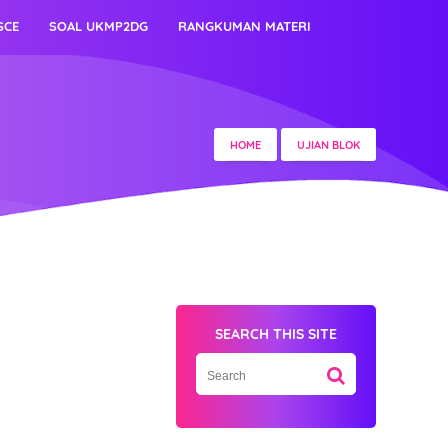
SCE
SOAL UKMP2DG
RANGKUMAN MATERI
HOME
UJIAN BLOK
SEARCH THIS SITE