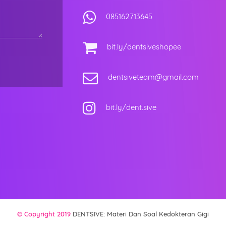
085162713645
bit.ly/dentsiveshopee
dentsiveteam@gmail.com
bit.ly/dent.sive
© Copyright 2019
DENTSIVE: Materi Dan Soal Kedokteran Gigi