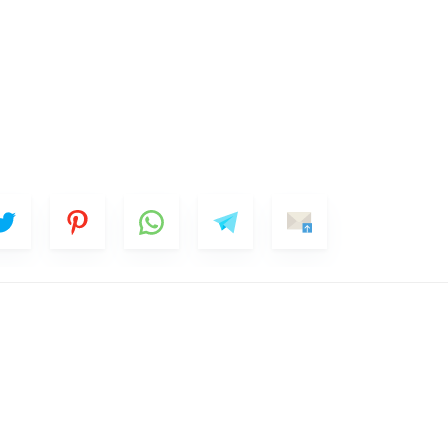
Mobile Phone Number
hoices
Date