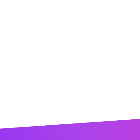
ent
This order requires the WhatsApp application.
ORDER NOW