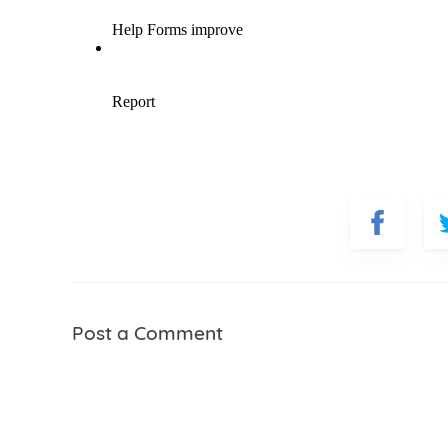
Name
Item C
Post a Comment
Total