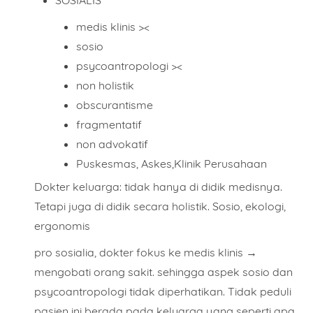
SOSIALIS
medis klinis ><
sosio
psycoantropologi ><
non holistik
obscurantisme
fragmentatif
non advokatif
Puskesmas, Askes,Klinik Perusahaan
Dokter keluarga: tidak hanya di didik medisnya.
Tetapi juga di didik secara holistik. Sosio, ekologi,
ergonomis
pro sosialia, dokter fokus ke medis klinis →
mengobati orang sakit. sehingga aspek sosio dan
psycoantropologi tidak diperhatikan. Tidak peduli
pasien ini berada pada keluarga yang seperti apa