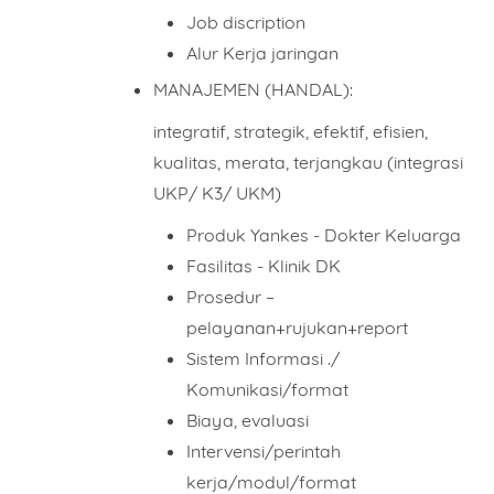
Comment
Job discription
Alur Kerja jaringan
MANAJEMEN (HANDAL):
integratif, strategik, efektif, efisien,
kualitas, merata, terjangkau (integrasi
This order requires the WhatsApp application.
UKP/ K3/ UKM)
ORDER NOW
Produk Yankes - Dokter Keluarga
Fasilitas - Klinik DK
Prosedur –
pelayanan+rujukan+report
Sistem Informasi ./
Komunikasi/format
Biaya, evaluasi
Intervensi/perintah
kerja/modul/format